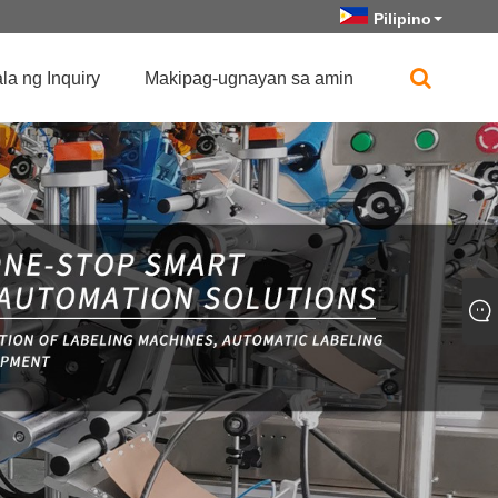
Pilipino
a ng Inquiry
Makipag-ugnayan sa amin