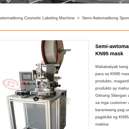
wtomatikong Cosmetic Labeling Machine
>
Semi-Awtomatikong Spong
Semi-awtomat
KN95 mask
Makakatiyak kang 
para sa KN95 mas
produkto, maganda
produkto ay mahu
Gitnang Silangan 
sa mga customer a
karaniwang pag-u
pagdirikit ng KN9
makina