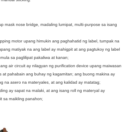
p mask nose bridge, madaling lumipat, multi-purpose sa isang
epping motor upang himukin ang paghahatid ng label, tumpak na
pang matiyak na ang label ay mahigpit at ang pagtukoy ng label
mula sa paglilipat pakaliwa at kanan;
t ang air circuit ay nilagyan ng purification device upang maiwasan
es at pahabain ang buhay ng kagamitan; ang buong makina ay
g na asero na materyales, at ang kalidad ay matatag;
 ay sapat na malaki, at ang isang roll ng materyal ay
t sa maikling panahon;