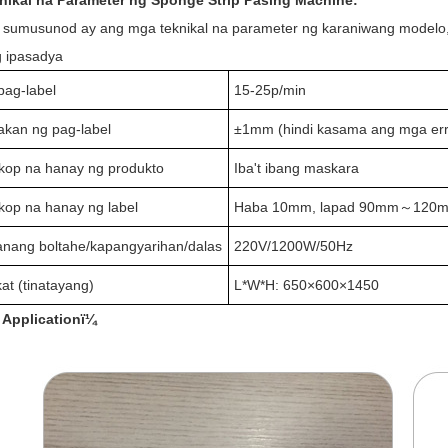
nikal na Parameter ng Sponge Strip Pasing Machine:
sumusunod ay ang mga teknikal na parameter ng karaniwang modelo, 
 ipasadya
 pag-label
15-25p/min
kan ng pag-label
±
1mm (hindi kasama ang mga erro
op na hanay ng produkto
Iba't ibang maskara
op na hanay ng label
Haba 10mm, lapad 90mm
～
120
ang boltahe/kapangyarihan/dalas
220V/1200W/50Hz
at (tinatayang)
L*W*H: 650
×
600
×
1450
 Applicationï¼