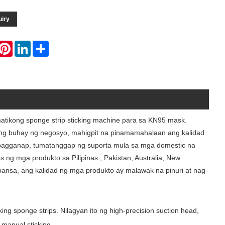
uiry
hatsApp
Pinterest
LinkedIn
Share
atikong sponge strip sticking machine para sa KN95 mask.
bilang buhay ng negosyo, mahigpit na pinamamahalaan ang kalidad
pagganap, tumatanggap ng suporta mula sa mga domestic na
ng mga produkto sa Pilipinas , Pakistan, Australia, New
 bansa, ang kalidad ng mga produkto ay malawak na pinuri at nag-
ng sponge strips. Nilagyan ito ng high-precision suction head,
 manual sticking.