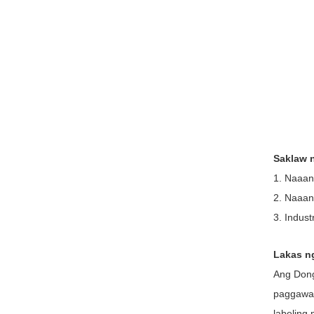
Saklaw 
1. Naaan
2. Naaan
3. Indust
Lakas n
Ang Dong
paggawa 
labeling