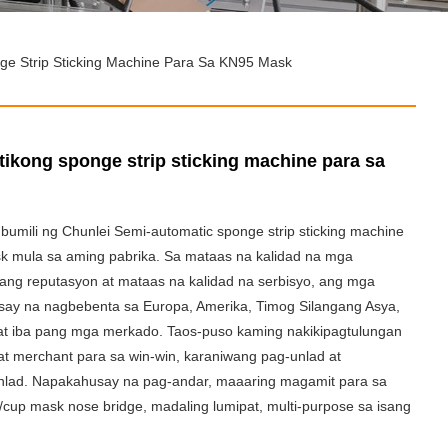
e Strip Sticking Machine Para Sa KN95 Mask
ikong sponge strip sticking machine para sa
bumili ng Chunlei Semi-automatic sponge strip sticking machine
k mula sa aming pabrika. Sa mataas na kalidad na mga
ng reputasyon at mataas na kalidad na serbisyo, ang mga
say na nagbebenta sa Europa, Amerika, Timog Silangang Asya,
at iba pang mga merkado. Taos-puso kaming nakikipagtulungan
t merchant para sa win-win, karaniwang pag-unlad at
nlad. Napakahusay na pag-andar, maaaring magamit para sa
5/cup mask nose bridge, madaling lumipat, multi-purpose sa isang