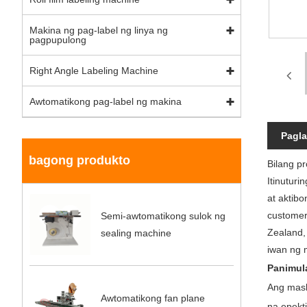
Makina ng pag-label ng linya ng
pagpupulong
Right Angle Labeling Machine
Awtomatikong pag-label ng makina
Pagla
bagong produkto
Bilang p
Itinutur
at aktib
customer
Semi-awtomatikong sulok ng
Zealand,
sealing machine
iwan ng 
Panimul
Ang mask
Awtomatikong fan plane
na epekt