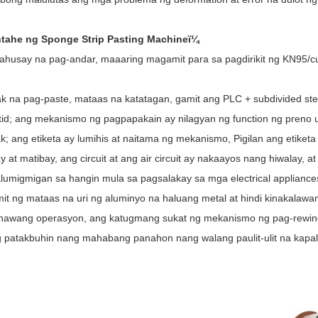
tahe ng Sponge Strip Pasting Machineï¼
ahusay na pag-andar, maaaring magamit para sa pagdirikit ng KN95/cu
k na pag-paste, mataas na katatagan, gamit ang PLC + subdivided st
id; ang mekanismo ng pagpapakain ay nilagyan ng function ng preno u
; ang etiketa ay lumihis at naitama ng mekanismo, Pigilan ang etiketa 
y at matibay, ang circuit at ang air circuit ay nakaayos nang hiwalay, a
lumigmigan sa hangin mula sa pagsalakay sa mga electrical applianc
t ng mataas na uri ng aluminyo na haluang metal at hindi kinakalawan
hawang operasyon, ang katugmang sukat ng mekanismo ng pag-rewinding
 patakbuhin nang mahabang panahon nang walang paulit-ulit na kapali