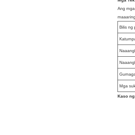
Mga Tek
Ang mga 
maaaring
Bilis ng
Katumpa
Naaangk
Naaangk
Gumagan
Mga suk
Kaso ng