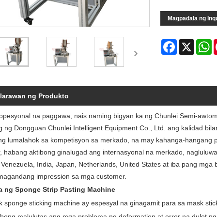
Magpadala ng Inq
Facebook
X
W
larawan ng Produkto
ropesyonal na paggawa, nais naming bigyan ka ng Chunlei Semi-awtom
ing ng Dongguan Chunlei Intelligent Equipment Co., Ltd. ang kalidad 
ong lumalahok sa kompetisyon sa merkado, na may kahanga-hangang 
, habang aktibong ginalugad ang internasyonal na merkado, nagluluwas 
 Venezuela, India, Japan, Netherlands, United States at iba pang mga
magandang impression sa mga customer.
a ng Sponge Strip Pasting Machine
 sponge sticking machine ay espesyal na ginagamit para sa mask sticki
ibong malulutas ang mga problema ng deformation at error na dulot ng