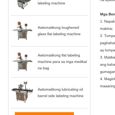
labeling machine
Mga Ben
1. Napak
Awtomatikong toughened
makina;
glass flat labeling machine
2. Tumpa
paghahat
ay tumpak
Awtomatikong flat labeling
3. Matiba
machine para sa mga medikal
ang kaha
na bag
gumagami
4. Magin
maaaring
Awtomatikong lubricating oil
barrel side labeling machine