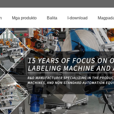
n
Mga produkto
Balita
I-download
Magpadal