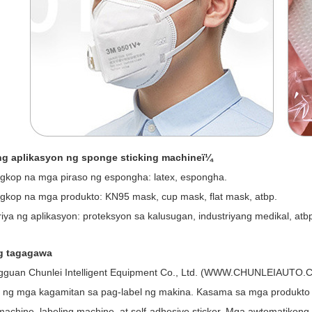
ng aplikasyon ng sponge sticking machineï¼
gkop na mga piraso ng espongha: latex, espongha.
gkop na mga produkto: KN95 mask, cup mask, flat mask, atbp.
riya ng aplikasyon: proteksyon sa kalusugan, industriyang medikal, atb
g tagagawa
guan Chunlei Intelligent Equipment Co., Ltd. (WWW.CHUNLEIAUTO.CN
ng mga kagamitan sa pag-label ng makina. Kasama sa mga produkto 
 machine, labeling machine, at self-adhesive sticker. Mga awtomatikon