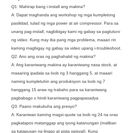
Q1: Mahirap bang i-install ang makina?
A: Dapat maghanda ang workshop ng mga kumpletong
pasilidad, tulad ng mga power at air compressor. Para sa
unang pag-install, nagbibigay kami ng gabay sa pagtuturo
ng video. Kung may iba pang mga problema, maaari rin
kaming magbigay ng gabay sa video upang i-troubleshoot.
Q2: Ano ang oras ng paghahatid ng makina?
A: Ang karaniwang makina ay karaniwang nasa stock, at
maaaring ipadala sa loob ng 3 hanggang 5, at maaari
naming kumpletuhin ang produksyon sa loob ng 7
hanggang 15 araw ng trabaho para sa karaniwang
pagbabago o hindi karaniwang pagpapasadya.
Q3: Paano makukuha ang presyo?
A: Karaniwan kaming magsi-quote sa loob ng 24 na oras
pagkatapos matanggap ang iyong katanungan (maliban
sa katapusan ng linggo at pista opisyal). Kung