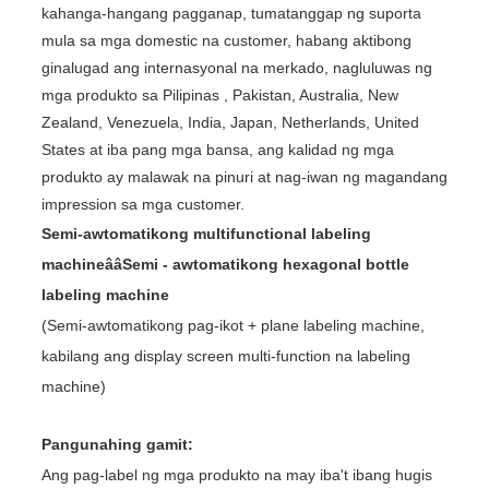
kahanga-hangang pagganap, tumatanggap ng suporta
mula sa mga domestic na customer, habang aktibong
ginalugad ang internasyonal na merkado, nagluluwas ng
mga produkto sa Pilipinas , Pakistan, Australia, New
Zealand, Venezuela, India, Japan, Netherlands, United
States at iba pang mga bansa, ang kalidad ng mga
produkto ay malawak na pinuri at nag-iwan ng magandang
impression sa mga customer.
Semi-awtomatikong multifunctional labeling
machineââSemi - awtomatikong hexagonal bottle
labeling machine
(Semi-awtomatikong pag-ikot + plane labeling machine,
kabilang ang display screen multi-function na labeling
machine)
Pangunahing gamit:
Ang pag-label ng mga produkto na may iba't ibang hugis