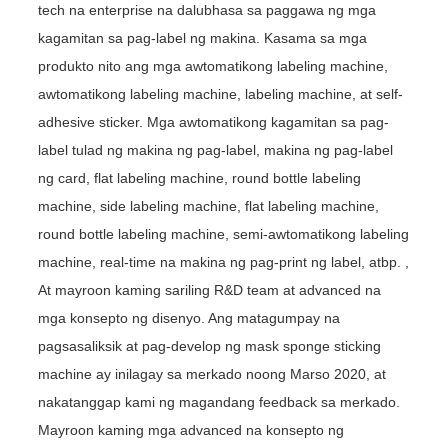
tech na enterprise na dalubhasa sa paggawa ng mga
kagamitan sa pag-label ng makina. Kasama sa mga
produkto nito ang mga awtomatikong labeling machine,
awtomatikong labeling machine, labeling machine, at self-
adhesive sticker. Mga awtomatikong kagamitan sa pag-
label tulad ng makina ng pag-label, makina ng pag-label
ng card, flat labeling machine, round bottle labeling
machine, side labeling machine, flat labeling machine,
round bottle labeling machine, semi-awtomatikong labeling
machine, real-time na makina ng pag-print ng label, atbp. ,
At mayroon kaming sariling R&D team at advanced na
mga konsepto ng disenyo. Ang matagumpay na
pagsasaliksik at pag-develop ng mask sponge sticking
machine ay inilagay sa merkado noong Marso 2020, at
nakatanggap kami ng magandang feedback sa merkado.
Mayroon kaming mga advanced na konsepto ng