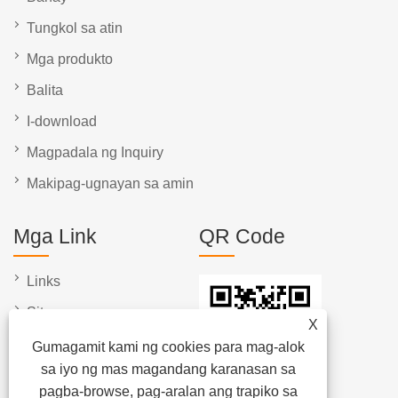
Tungkol sa atin
Mga produkto
Balita
I-download
Magpadala ng Inquiry
Makipag-ugnayan sa amin
Mga Link
QR Code
Links
Sitemap
X
RSS
Gumagamit kami ng cookies para mag-alok
sa iyo ng mas magandang karanasan sa
XML
pagba-browse, pag-aralan ang trapiko sa