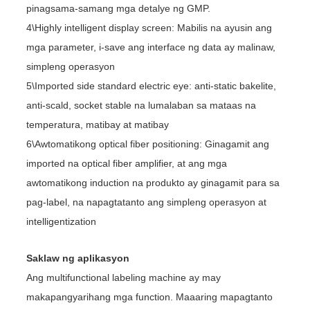
pinagsama-samang mga detalye ng GMP.
4\Highly intelligent display screen: Mabilis na ayusin ang
mga parameter, i-save ang interface ng data ay malinaw,
simpleng operasyon
5\Imported side standard electric eye: anti-static bakelite,
anti-scald, socket stable na lumalaban sa mataas na
temperatura, matibay at matibay
6\Awtomatikong optical fiber positioning: Ginagamit ang
imported na optical fiber amplifier, at ang mga
awtomatikong induction na produkto ay ginagamit para sa
pag-label, na napagtatanto ang simpleng operasyon at
intelligentization
Saklaw ng aplikasyon
Ang multifunctional labeling machine ay may
makapangyarihang mga function. Maaaring mapagtanto