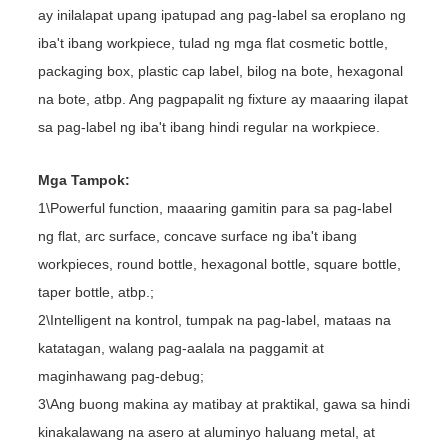
ay inilalapat upang ipatupad ang pag-label sa eroplano ng
iba't ibang workpiece, tulad ng mga flat cosmetic bottle,
packaging box, plastic cap label, bilog na bote, hexagonal
na bote, atbp. Ang pagpapalit ng fixture ay maaaring ilapat
sa pag-label ng iba't ibang hindi regular na workpiece.
Mga Tampok:
1\Powerful function, maaaring gamitin para sa pag-label
ng flat, arc surface, concave surface ng iba't ibang
workpieces, round bottle, hexagonal bottle, square bottle,
taper bottle, atbp.;
2\Intelligent na kontrol, tumpak na pag-label, mataas na
katatagan, walang pag-aalala na paggamit at
maginhawang pag-debug;
3\Ang buong makina ay matibay at praktikal, gawa sa hindi
kinakalawang na asero at aluminyo haluang metal, at