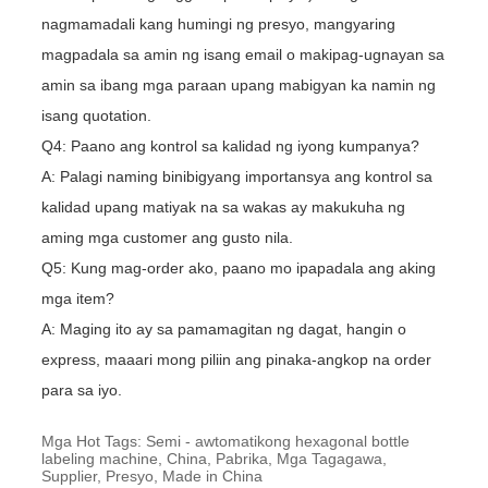
nagmamadali kang humingi ng presyo, mangyaring
magpadala sa amin ng isang email o makipag-ugnayan sa
amin sa ibang mga paraan upang mabigyan ka namin ng
isang quotation.
Q4: Paano ang kontrol sa kalidad ng iyong kumpanya?
A: Palagi naming binibigyang importansya ang kontrol sa
kalidad upang matiyak na sa wakas ay makukuha ng
aming mga customer ang gusto nila.
Q5: Kung mag-order ako, paano mo ipapadala ang aking
mga item?
A: Maging ito ay sa pamamagitan ng dagat, hangin o
express, maaari mong piliin ang pinaka-angkop na order
para sa iyo.
Mga Hot Tags: Semi - awtomatikong hexagonal bottle
labeling machine, China, Pabrika, Mga Tagagawa,
Supplier, Presyo, Made in China