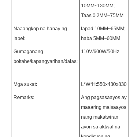
10MM~130MM;
Taas 0.2MM~75MM
Naaangkop na hanay ng
lapad 10MM~65MM;
label:
haba 5MM~60MM
Gumaganang
110V/600W/50Hz
boltahe/kapangyarihan/dalas:
Mga sukat:
L*W*H:550x430x830
Remarks:
Ang pagsasaayos ay
maaaring maisaayos
nang makatwiran
ayon sa aktwal na
kondisyon ng