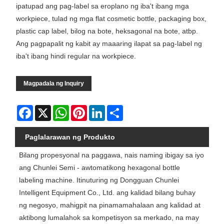
ipatupad ang pag-label sa eroplano ng iba't ibang mga
workpiece, tulad ng mga flat cosmetic bottle, packaging box,
plastic cap label, bilog na bote, heksagonal na bote, atbp.
Ang pagpapalit ng kabit ay maaaring ilapat sa pag-label ng
iba't ibang hindi regular na workpiece.
Magpadala ng Inquiry
Facebook
X
WhatsApp
Pinterest
LinkedIn
Share
Paglalarawan ng Produkto
Bilang propesyonal na paggawa, nais naming ibigay sa iyo
ang Chunlei Semi - awtomatikong hexagonal bottle
labeling machine. Itinuturing ng Dongguan Chunlei
Intelligent Equipment Co., Ltd. ang kalidad bilang buhay
ng negosyo, mahigpit na pinamamahalaan ang kalidad at
aktibong lumalahok sa kompetisyon sa merkado, na may