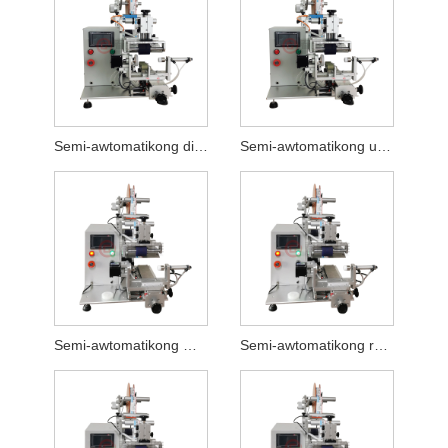
Semi-awtomatikong disinfectant na flat labeling machine
Semi-awtomatikong umiikot at flat labeling machine
Semi-awtomatikong makina ng pag-label ng bote ng pabango
Semi-awtomatikong rotary labeling machine