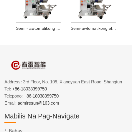
Semi - awtomatikong hair dryer labeling machine
Semi-awtomatikong electronic cigarette labeling machine
Address: 3rd Floor, No. 109, Xiangyuan East Road, Shangtun
Tel:
+86-18038399750
Telepono:
+86-18038399750
Email:
admiresun@163.com
Mabilis Na Pag-Navigate
Bahay