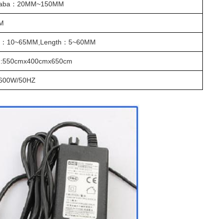
aba
：
20MM~150MM
M
d
：
10~65MM,
L
ength
：
5~60MM
H:550
cm
x400
cm
x650
cm
/600W/50HZ