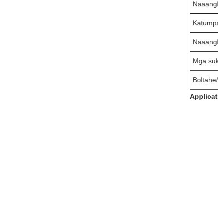
Naaangk
Katumpa
Naaangk
Mga suk
Boltahe
Applica