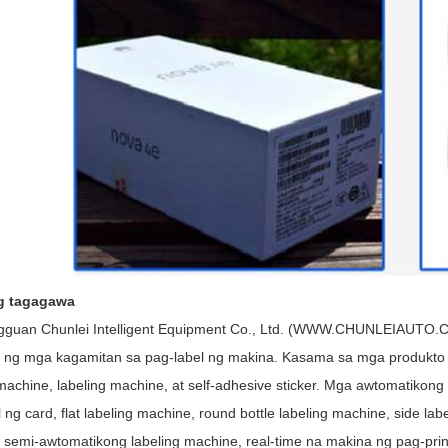
g tagagawa
guan Chunlei Intelligent Equipment Co., Ltd. (WWW.CHUNLEIAUTO.CN
ng mga kagamitan sa pag-label ng makina. Kasama sa mga produkto 
 machine, labeling machine, at self-adhesive sticker. Mga awtomatikon
 ng card, flat labeling machine, round bottle labeling machine, side lab
 semi-awtomatikong labeling machine, real-time na makina ng pag-print