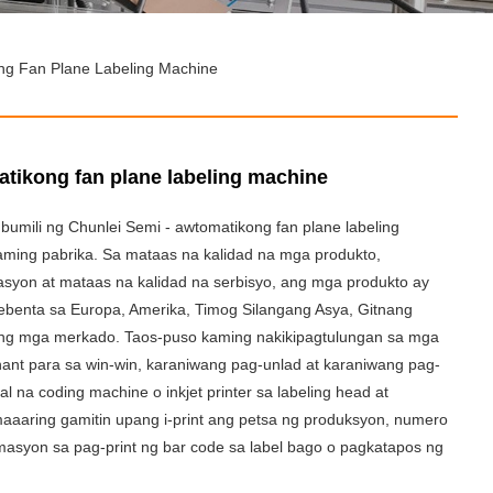
ng Fan Plane Labeling Machine
atikong fan plane labeling machine
bumili ng Chunlei Semi - awtomatikong fan plane labeling
ming pabrika. Sa mataas na kalidad na mga produkto,
yon at mataas na kalidad na serbisyo, ang mga produkto ay
benta sa Europa, Amerika, Timog Silangang Asya, Gitnang
pang mga merkado. Taos-puso kaming nakikipagtulungan sa mga
ant para sa win-win, karaniwang pag-unlad at karaniwang pag-
l na coding machine o inkjet printer sa labeling head at
maaaring gamitin upang i-print ang petsa ng produksyon, numero
masyon sa pag-print ng bar code sa label bago o pagkatapos ng