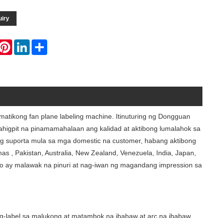
uiry
hatsApp
Pinterest
LinkedIn
Share
atikong fan plane labeling machine. Itinuturing ng Dongguan
mahigpit na pinamamahalaan ang kalidad at aktibong lumalahok sa
 suporta mula sa mga domestic na customer, habang aktibong
as , Pakistan, Australia, New Zealand, Venezuela, India, Japan,
to ay malawak na pinuri at nag-iwan ng magandang impression sa
pag-label sa malukong at matambok na ibabaw at arc na ibabaw.