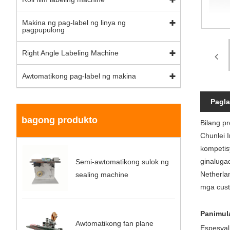
Makina ng pag-label ng linya ng
pagpupulong
Right Angle Labeling Machine
Awtomatikong pag-label ng makina
Pagla
bagong produkto
Bilang p
Chunlei 
kompetis
ginaluga
Semi-awtomatikong sulok ng
Netherla
sealing machine
mga cus
Panimul
Awtomatikong fan plane
Espesyal