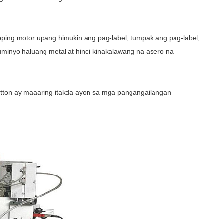
pping motor upang himukin ang pag-label, tumpak ang pag-label;
uminyo haluang metal at hindi kinakalawang na asero na
button ay maaaring itakda ayon sa mga pangangailangan