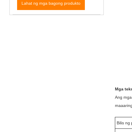
Lahat ng mga bagong produkto
Mga tekn
Ang mga 
maaaring
Bilis ng