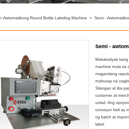
>
Awtomatikong Round Bottle Labeling Machine
>
Semi - Awtomatiko
Semi - awtom
Makakatiyak kang 
machine mula sa a
magandang reputas
mahusay na nagbe
Silangan at iba 
customer at merch
unlad. Ang opsyona
conveyor belt ay 
ng batch at impor
label.