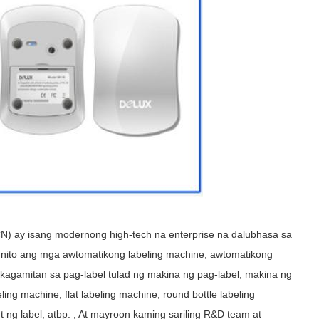
) ay isang modernong high-tech na enterprise na dalubhasa sa
nito ang mga awtomatikong labeling machine, awtomatikong
g kagamitan sa pag-label tulad ng makina ng pag-label, makina ng
eling machine, flat labeling machine, round bottle labeling
 ng label, atbp. , At mayroon kaming sariling R&D team at