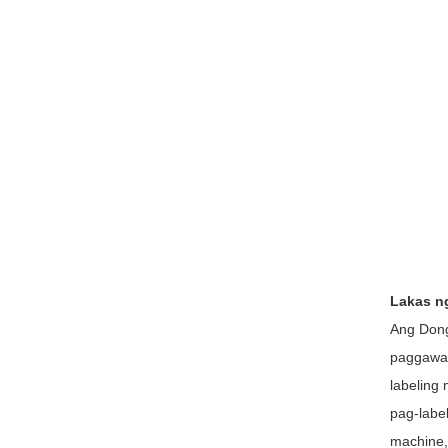
Lakas n
Ang Dong
paggawa 
labeling
pag-label
machine,