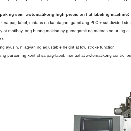
pok ng semi-awtomatikong high-precision flat labeling machine:
k na pag-label, mataas na katatagan, gamit ang PLC + subdivided ste
ay at matibay, ang buong makina ay gumagamit ng mataas na uri ng al
es
ng ayusin, nilagyan ng adjustable height at low stroke function
ang paraan ng kontrol sa pag-label, manual at awtomatikong control 