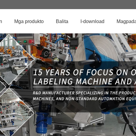
n
Mga produkto
Balita
I-download
Magpadal