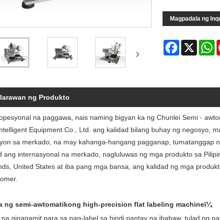
Magpadala ng Inq
Facebook
X
W
larawan ng Produkto
ropesyonal na paggawa, nais naming bigyan ka ng Chunlei Semi - awtom
Intelligent Equipment Co., Ltd. ang kalidad bilang buhay ng negosyo, 
yon sa merkado, na may kahanga-hangang pagganap, tumatanggap ng
d ang internasyonal na merkado, nagluluwas ng mga produkto sa Pilipin
nds, United States at iba pang mga bansa, ang kalidad ng mga produk
tomer.
a ng semi-awtomatikong high-precision flat labeling machineï¼
 na ginagamit para sa pag-label sa hindi pantay na ibabaw, tulad ng 