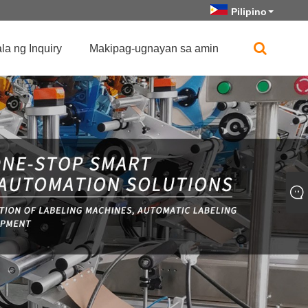
Pilipino
a ng Inquiry
Makipag-ugnayan sa amin