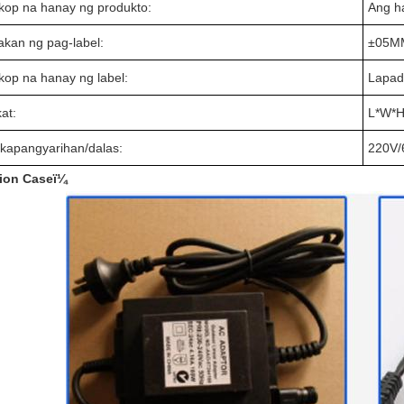
op na hanay ng produkto:
Ang h
kan ng pag-label:
±
05M
op na hanay ng label:
Lapa
at:
L
*W
*
/kapangyarihan/dalas:
220V
tion Caseï¼