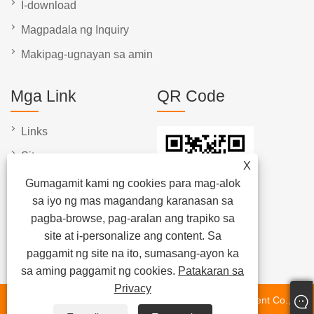
I-download
Magpadala ng Inquiry
Makipag-ugnayan sa amin
Mga Link
QR Code
Links
Sitemap
X
RSS
Gumagamit kami ng cookies para mag-alok
sa iyo ng mas magandang karanasan sa
XML
pagba-browse, pag-aralan ang trapiko sa
Patakaran sa Privacy
site at i-personalize ang content. Sa
paggamit ng site na ito, sumasang-ayon ka
sa aming paggamit ng cookies.
Patakaran sa
Privacy
Copyright © 2023 Dongguan Chunlei Intelligent Equipment Co.,