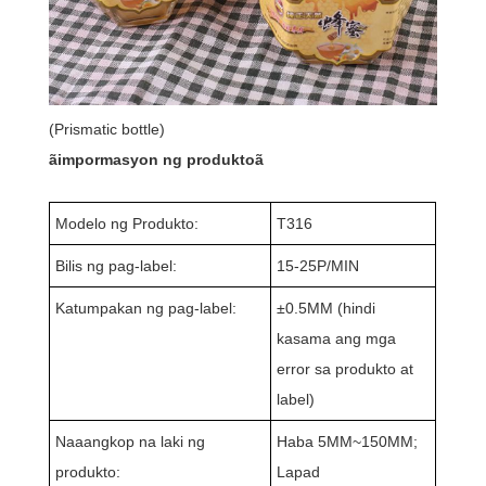
(Prismatic bottle)
ãimpormasyon ng produktoã
Modelo ng Produkto:
T316
Bilis ng pag-label:
15-25P/MIN
Katumpakan ng pag-label:
±
0.5MM (hindi
kasama ang mga
error sa produkto at
label)
Naaangkop na laki ng
Haba 5MM~150MM;
produkto:
Lapad