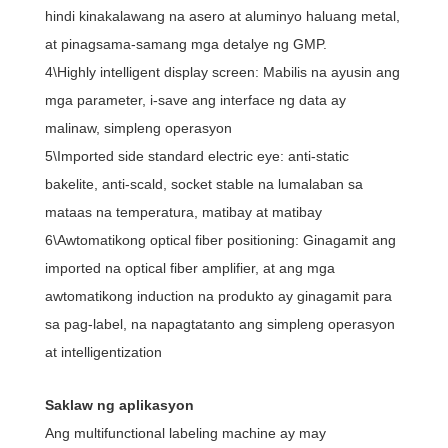
hindi kinakalawang na asero at aluminyo haluang metal,
at pinagsama-samang mga detalye ng GMP.
4\Highly intelligent display screen: Mabilis na ayusin ang
mga parameter, i-save ang interface ng data ay
malinaw, simpleng operasyon
5\Imported side standard electric eye: anti-static
bakelite, anti-scald, socket stable na lumalaban sa
mataas na temperatura, matibay at matibay
6\Awtomatikong optical fiber positioning: Ginagamit ang
imported na optical fiber amplifier, at ang mga
awtomatikong induction na produkto ay ginagamit para
sa pag-label, na napagtatanto ang simpleng operasyon
at intelligentization
Saklaw ng aplikasyon
Ang multifunctional labeling machine ay may