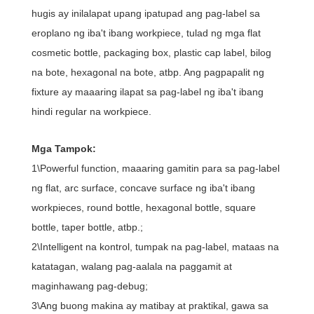
hugis ay inilalapat upang ipatupad ang pag-label sa
eroplano ng iba't ibang workpiece, tulad ng mga flat
cosmetic bottle, packaging box, plastic cap label, bilog
na bote, hexagonal na bote, atbp. Ang pagpapalit ng
fixture ay maaaring ilapat sa pag-label ng iba't ibang
hindi regular na workpiece.
Mga Tampok:
1\Powerful function, maaaring gamitin para sa pag-label
ng flat, arc surface, concave surface ng iba't ibang
workpieces, round bottle, hexagonal bottle, square
bottle, taper bottle, atbp.;
2\Intelligent na kontrol, tumpak na pag-label, mataas na
katatagan, walang pag-aalala na paggamit at
maginhawang pag-debug;
3\Ang buong makina ay matibay at praktikal, gawa sa