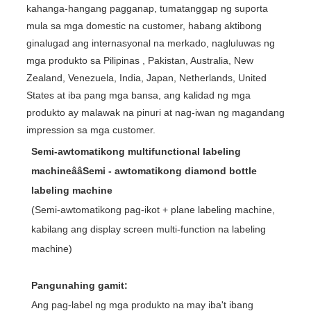
kahanga-hangang pagganap, tumatanggap ng suporta
mula sa mga domestic na customer, habang aktibong
ginalugad ang internasyonal na merkado, nagluluwas ng
mga produkto sa Pilipinas , Pakistan, Australia, New
Zealand, Venezuela, India, Japan, Netherlands, United
States at iba pang mga bansa, ang kalidad ng mga
produkto ay malawak na pinuri at nag-iwan ng magandang
impression sa mga customer.
Semi-awtomatikong multifunctional labeling
machineââSemi - awtomatikong diamond bottle
labeling machine
(Semi-awtomatikong pag-ikot + plane labeling machine,
kabilang ang display screen multi-function na labeling
machine)
Pangunahing gamit:
Ang pag-label ng mga produkto na may iba't ibang