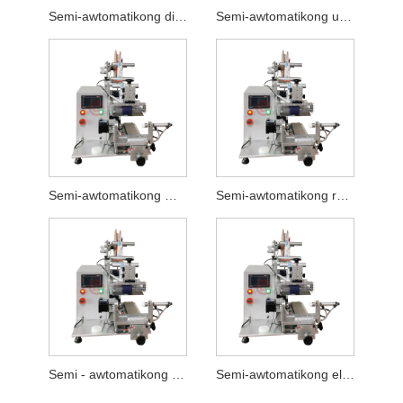
Semi-awtomatikong disinfectant na flat labeling machine
Semi-awtomatikong umiikot at flat labeling machine
Semi-awtomatikong makina ng pag-label ng bote ng pabango
Semi-awtomatikong rotary labeling machine
Semi - awtomatikong hair dryer labeling machine
Semi-awtomatikong electronic cigarette labeling machine