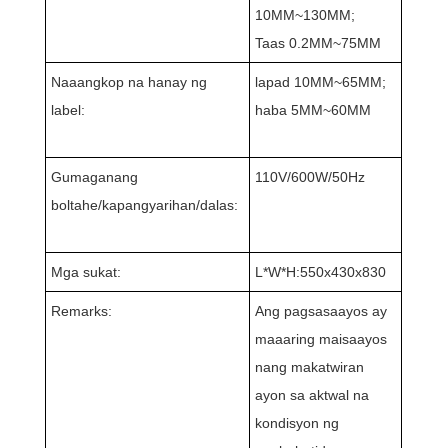
10MM~130MM;
Taas 0.2MM~75MM
Naaangkop na hanay ng
lapad 10MM~65MM;
label:
haba 5MM~60MM
Gumaganang
110V/600W/50Hz
boltahe/kapangyarihan/dalas:
Mga sukat:
L*W*H:550x430x830
Remarks:
Ang pagsasaayos ay
maaaring maisaayos
nang makatwiran
ayon sa aktwal na
kondisyon ng