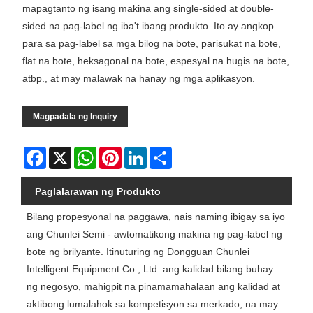
mapagtanto ng isang makina ang single-sided at double-
sided na pag-label ng iba't ibang produkto. Ito ay angkop
para sa pag-label sa mga bilog na bote, parisukat na bote,
flat na bote, heksagonal na bote, espesyal na hugis na bote,
atbp., at may malawak na hanay ng mga aplikasyon.
Magpadala ng Inquiry
Facebook
X
WhatsApp
Pinterest
LinkedIn
Share
Paglalarawan ng Produkto
Bilang propesyonal na paggawa, nais naming ibigay sa iyo
ang Chunlei Semi - awtomatikong makina ng pag-label ng
bote ng brilyante. Itinuturing ng Dongguan Chunlei
Intelligent Equipment Co., Ltd. ang kalidad bilang buhay
ng negosyo, mahigpit na pinamamahalaan ang kalidad at
aktibong lumalahok sa kompetisyon sa merkado, na may