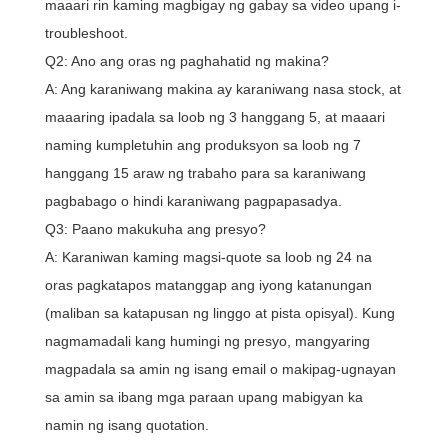
maaari rin kaming magbigay ng gabay sa video upang i-
troubleshoot.
Q2: Ano ang oras ng paghahatid ng makina?
A: Ang karaniwang makina ay karaniwang nasa stock, at
maaaring ipadala sa loob ng 3 hanggang 5, at maaari
naming kumpletuhin ang produksyon sa loob ng 7
hanggang 15 araw ng trabaho para sa karaniwang
pagbabago o hindi karaniwang pagpapasadya.
Q3: Paano makukuha ang presyo?
A: Karaniwan kaming magsi-quote sa loob ng 24 na
oras pagkatapos matanggap ang iyong katanungan
(maliban sa katapusan ng linggo at pista opisyal). Kung
nagmamadali kang humingi ng presyo, mangyaring
magpadala sa amin ng isang email o makipag-ugnayan
sa amin sa ibang mga paraan upang mabigyan ka
namin ng isang quotation.