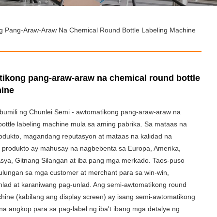
g Pang-Araw-Araw Na Chemical Round Bottle Labeling Machine
ikong pang-araw-araw na chemical round bottle
hine
bumili ng Chunlei Semi - awtomatikong pang-araw-araw na
bottle labeling machine mula sa aming pabrika. Sa mataas na
odukto, magandang reputasyon at mataas na kalidad na
a produkto ay mahusay na nagbebenta sa Europa, Amerika,
sya, Gitnang Silangan at iba pang mga merkado. Taos-puso
ulungan sa mga customer at merchant para sa win-win,
nlad at karaniwang pag-unlad. Ang semi-awtomatikong round
achine (kabilang ang display screen) ay isang semi-awtomatikong
 na angkop para sa pag-label ng iba't ibang mga detalye ng