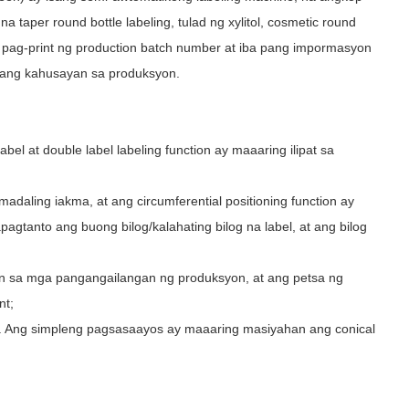
na taper round bottle labeling, tulad ng xylitol, cosmetic round
el at pag-print ng production batch number at iba pang impormasyon
 ang kahusayan sa produksyon.
bel at double label labeling function ay maaaring ilipat sa
adaling iakma, at ang circumferential positioning function ay
agtanto ang buong bilog/kalahating bilog na label, at ang bilog
on sa mga pangangailangan ng produksyon, at ang petsa ng
nt;
nob. Ang simpleng pagsasaayos ay maaaring masiyahan ang conical