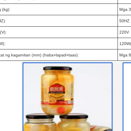
 (kg):
Mga 3
HZ):
50HZ
(V):
220V
W):
120W(
at ng kagamitan (mm) (haba×lapad×taas):
Mga 