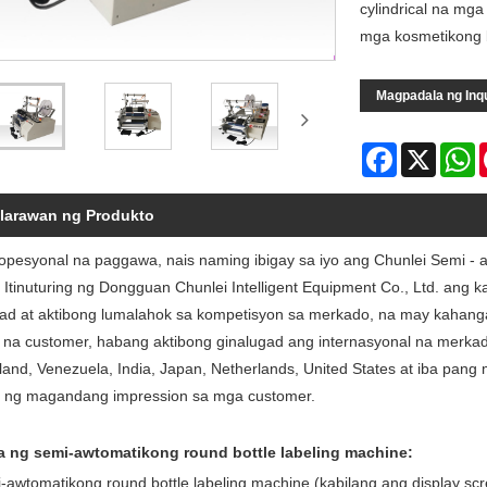
cylindrical na mga 
mga kosmetikong b
Magpadala ng Inq
Facebook
X
W
larawan ng Produkto
ropesyonal na paggawa, nais naming ibigay sa iyo ang Chunlei Semi - 
 Itinuturing ng Dongguan Chunlei Intelligent Equipment Co., Ltd. ang
dad at aktibong lumalahok sa kompetisyon sa merkado, na may kaha
 na customer, habang aktibong ginalugad ang internasyonal na merkado,
and, Venezuela, India, Japan, Netherlands, United States at iba pang
 ng magandang impression sa mga customer.
a ng semi-awtomatikong round bottle labeling machine:
-awtomatikong round bottle labeling machine (kabilang ang display sc