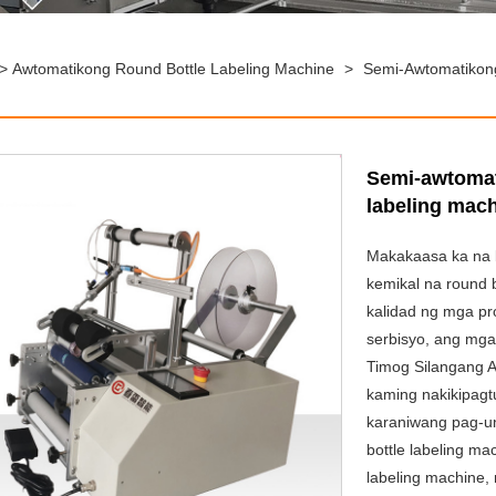
>
Awtomatikong Round Bottle Labeling Machine
>
Semi-Awtomatikon
Semi-awtomat
labeling mac
Makakaasa ka na 
kemikal na round 
kalidad ng mga pr
serbisyo, ang mg
Timog Silangang A
kaming nakikipagt
karaniwang pag-u
bottle labeling m
labeling machine,