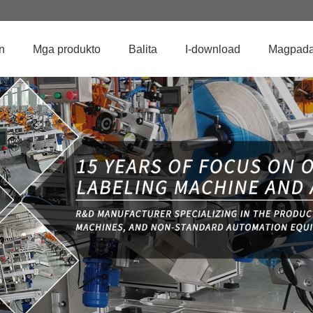
n
Mga produkto
Balita
I-download
Magpadal