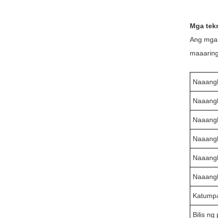
Mga tek
Ang mga 
maaaring
Naaangk
Naaangko
Naaangk
Naaangk
Naaangk
Naaangk
Katumpa
Bilis ng