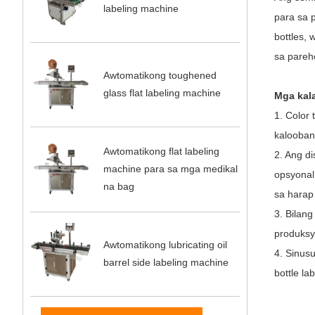
labeling machine
para sa p
bottles, 
sa pareh
Awtomatikong toughened
glass flat labeling machine
Mga kal
1. Color 
kalooban
Awtomatikong flat labeling
2. Ang di
machine para sa mga medikal
opsyonal,
na bag
sa harap 
3. Bilan
produksy
Awtomatikong lubricating oil
4. Sinus
barrel side labeling machine
bottle lab