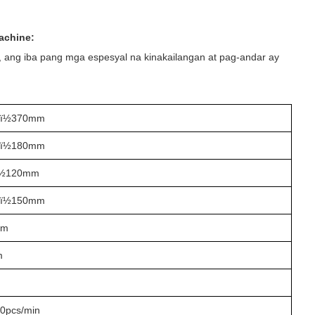
achine:
ang iba pang mga espesyal na kinakailangan at pag-andar ay
ï½370mm
ï½180mm
½120mm
ï½150mm
mm
m
m
0pcs/min