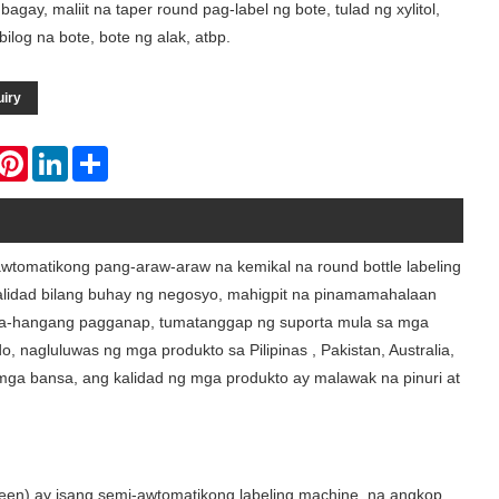
bagay, maliit na taper round pag-label ng bote, tulad ng xylitol,
ilog na bote, bote ng alak, atbp.
uiry
hatsApp
Pinterest
LinkedIn
Share
awtomatikong pang-araw-araw na kemikal na round bottle labeling
 kalidad bilang buhay ng negosyo, mahigpit na pinamamahalaan
nga-hangang pagganap, tumatanggap ng suporta mula sa mga
 nagluluwas ng mga produkto sa Pilipinas , Pakistan, Australia,
 mga bansa, ang kalidad ng mga produkto ay malawak na pinuri at
reen) ay isang semi-awtomatikong labeling machine, na angkop