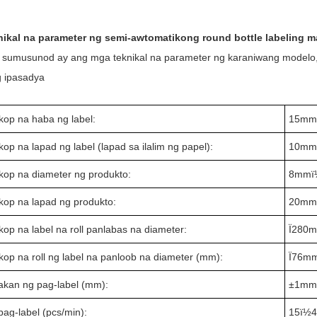
nikal na parameter ng semi-awtomatikong round bottle labeling m
sumusunod ay ang mga teknikal na parameter ng karaniwang modelo, 
 ipasadya
op na haba ng label:
15mm
p na lapad ng label (lapad sa ilalim ng papel):
10mm
op na diameter ng produkto:
8mmï
op na lapad ng produkto:
20mm
op na label na roll panlabas na diameter:
Ï280
op na roll ng label na panloob na diameter (mm):
Ï76m
kan ng pag-label (mm):
±1m
 pag-label (pcs/min):
15ï½4