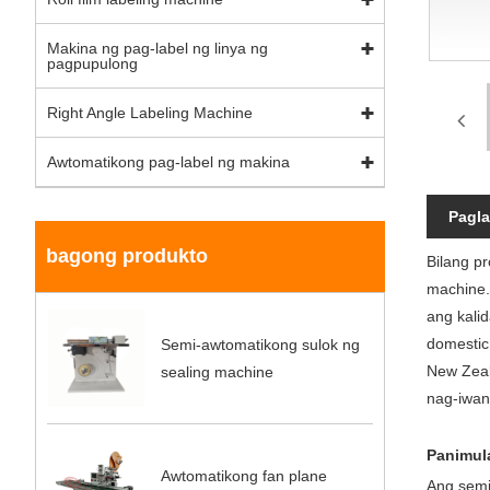
Makina ng pag-label ng linya ng
pagpupulong
Right Angle Labeling Machine
Awtomatikong pag-label ng makina
Pagla
bagong produkto
Bilang p
machine.
ang kali
domestic
Semi-awtomatikong sulok ng
New Zeal
sealing machine
nag-iwan
Panimul
Awtomatikong fan plane
Ang semi