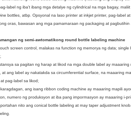
ag-label ng iba't ibang mga detalye ng cylindrical na mga bagay, maliit 
wine bottles, atbp. Opsyonal na laso printer at inkjet printer, pag-lab
ong oras, bawasan ang mga pamamaraan ng packaging at pagbutihin
amangan ng semi-awtomatikong round bottle labeling machine
touch screen control, malakas na function ng memorya ng data; single la
;
stansya sa pagitan ng harap at likod na mga double label ay maaaring m
 at ang label ay nakatakda sa circumferential surface, na maaaring map
at pag-label sa likod;
g karagdagan, ang isang ribbon coding machine ay maaaring mapili ay
on, numero ng produksyon at iba pang impormasyon ay maaaring i-pri
uportahan nito ang conical bottle labeling at may taper adjustment k
eling.