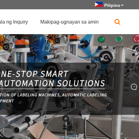
Pilipino
a ng Inquiry
Makipag-ugnayan sa amin