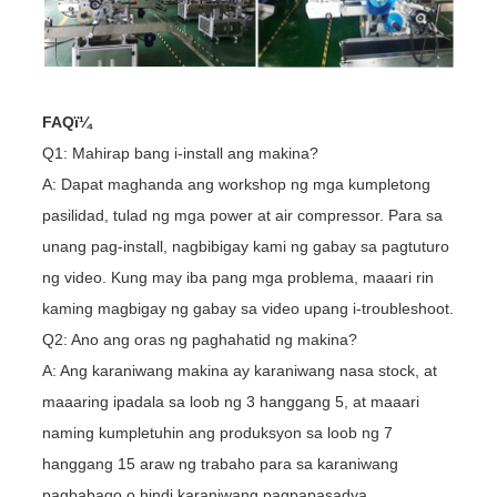
FAQï¼
Q1: Mahirap bang i-install ang makina?
A: Dapat maghanda ang workshop ng mga kumpletong
pasilidad, tulad ng mga power at air compressor. Para sa
unang pag-install, nagbibigay kami ng gabay sa pagtuturo
ng video. Kung may iba pang mga problema, maaari rin
kaming magbigay ng gabay sa video upang i-troubleshoot.
Q2: Ano ang oras ng paghahatid ng makina?
A: Ang karaniwang makina ay karaniwang nasa stock, at
maaaring ipadala sa loob ng 3 hanggang 5, at maaari
naming kumpletuhin ang produksyon sa loob ng 7
hanggang 15 araw ng trabaho para sa karaniwang
pagbabago o hindi karaniwang pagpapasadya.