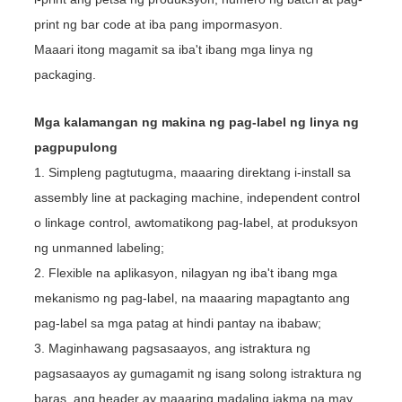
print ng bar code at iba pang impormasyon.
Maaari itong magamit sa iba't ibang mga linya ng
packaging.
Mga kalamangan ng makina ng pag-label ng linya ng
pagpupulong
1. Simpleng pagtutugma, maaaring direktang i-install sa
assembly line at packaging machine, independent control
o linkage control, awtomatikong pag-label, at produksyon
ng unmanned labeling;
2. Flexible na aplikasyon, nilagyan ng iba't ibang mga
mekanismo ng pag-label, na maaaring mapagtanto ang
pag-label sa mga patag at hindi pantay na ibabaw;
3. Maginhawang pagsasaayos, ang istraktura ng
pagsasaayos ay gumagamit ng isang solong istraktura ng
baras, ang header ay maaaring madaling iakma na may