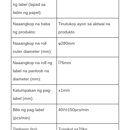
ng label (lapad sa
ilalim ng papel):
Naaangkop na haba
Tinutukoy ayon sa aktwal na
ng produkto:
produkto
Naaangkop na roll
φ
280
mm
outer diameter (mm):
Naaangkop na roll ng
Ï76mm
label na panloob na
diameter (mm):
Katumpakan ng pag-
±1mm
label (mm):
Bilis ng pag-label
40ï½1
5
0pcs/min
(pcs/min):
Timbang (kg):
Tungkol sa
7
0kg