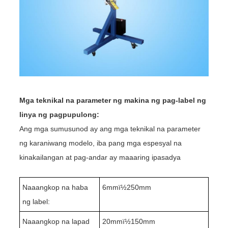
Mga teknikal na parameter ng makina ng pag-label ng
linya ng pagpupulong:
Ang mga sumusunod ay ang mga teknikal na parameter
ng karaniwang modelo, iba pang mga espesyal na
kinakailangan at pag-andar ay maaaring ipasadya
Naaangkop na haba
6mmï½
2
50mm
ng label:
Naaangkop na lapad
20mmï½150mm