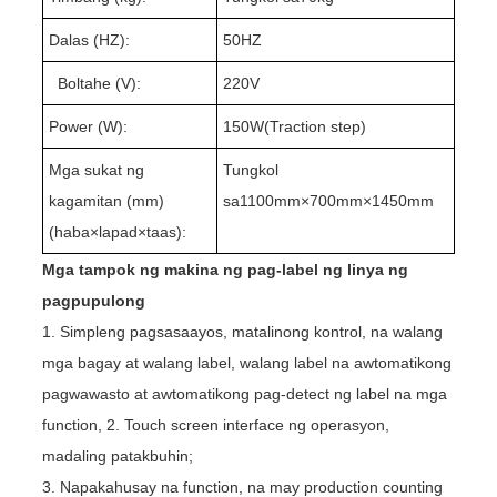
Dalas (HZ):
50HZ
Boltahe (V):
220V
Power (W):
1
50W(Traction step)
Mga sukat ng
Tungkol
kagamitan (mm)
sa1
10
0mm×
70
0mm×1
4
50mm
(haba
×
lapad
×
taas):
Mga tampok ng makina ng pag-label ng linya ng
pagpupulong
1. Simpleng pagsasaayos, matalinong kontrol, na walang
mga bagay at walang label, walang label na awtomatikong
pagwawasto at awtomatikong pag-detect ng label na mga
function, 2. Touch screen interface ng operasyon,
madaling patakbuhin;
3. Napakahusay na function, na may production counting