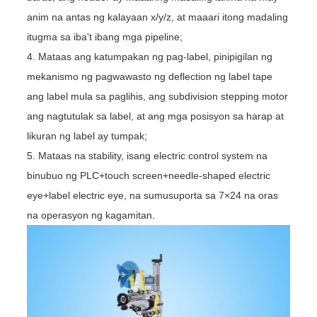
anim na antas ng kalayaan x/y/z, at maaari itong madaling
itugma sa iba't ibang mga pipeline;
4. Mataas ang katumpakan ng pag-label, pinipigilan ng
mekanismo ng pagwawasto ng deflection ng label tape
ang label mula sa paglihis, ang subdivision stepping motor
ang nagtutulak sa label, at ang mga posisyon sa harap at
likuran ng label ay tumpak;
5. Mataas na stability, isang electric control system na
binubuo ng PLC+touch screen+needle-shaped electric
eye+label electric eye, na sumusuporta sa 7×24 na oras
na operasyon ng kagamitan.