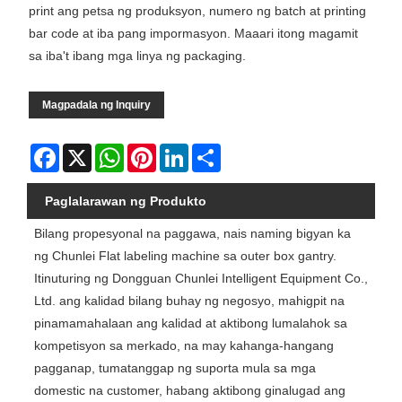
print ang petsa ng produksyon, numero ng batch at printing
bar code at iba pang impormasyon. Maaari itong magamit
sa iba't ibang mga linya ng packaging.
Magpadala ng Inquiry
Facebook
X
WhatsApp
Pinterest
LinkedIn
Share
Paglalarawan ng Produkto
Bilang propesyonal na paggawa, nais naming bigyan ka
ng Chunlei Flat labeling machine sa outer box gantry.
Itinuturing ng Dongguan Chunlei Intelligent Equipment Co.,
Ltd. ang kalidad bilang buhay ng negosyo, mahigpit na
pinamamahalaan ang kalidad at aktibong lumalahok sa
kompetisyon sa merkado, na may kahanga-hangang
pagganap, tumatanggap ng suporta mula sa mga
domestic na customer, habang aktibong ginalugad ang