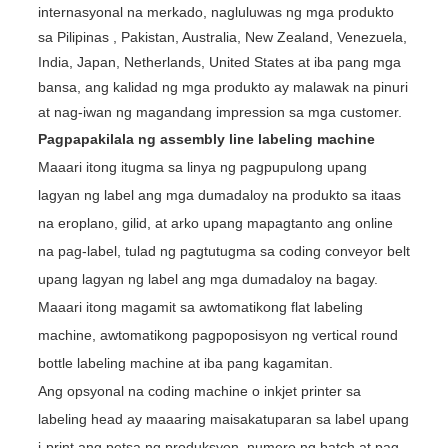
internasyonal na merkado, nagluluwas ng mga produkto
sa Pilipinas , Pakistan, Australia, New Zealand, Venezuela,
India, Japan, Netherlands, United States at iba pang mga
bansa, ang kalidad ng mga produkto ay malawak na pinuri
at nag-iwan ng magandang impression sa mga customer.
Pagpapakilala ng assembly line labeling machine
Maaari itong itugma sa linya ng pagpupulong upang
lagyan ng label ang mga dumadaloy na produkto sa itaas
na eroplano, gilid, at arko upang mapagtanto ang online
na pag-label, tulad ng pagtutugma sa coding conveyor belt
upang lagyan ng label ang mga dumadaloy na bagay.
Maaari itong magamit sa awtomatikong flat labeling
machine, awtomatikong pagpoposisyon ng vertical round
bottle labeling machine at iba pang kagamitan.
Ang opsyonal na coding machine o inkjet printer sa
labeling head ay maaaring maisakatuparan sa label upang
i-print ang petsa ng produksyon, numero ng batch at pag-