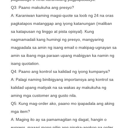
Q3: Paano makukuha ang presyo?
A: Karaniwan kaming magsi-quote sa loob ng 24 na oras
pagkatapos matanggap ang iyong katanungan (maliban
sa katapusan ng linggo at pista opisyal). Kung
nagmamadali kang humingi ng presyo, mangyaring
magpadala sa amin ng isang email o makipag-ugnayan sa
amin sa ibang mga paraan upang mabigyan ka namin ng
isang quotation.
Q4: Paano ang kontrol sa kalidad ng iyong kumpanya?
A: Palagi naming binibigyang importansya ang kontrol sa
kalidad upang matiyak na sa wakas ay makukuha ng
aming mga customer ang gusto nila.
Q5: Kung mag-order ako, paano mo ipapadala ang aking
mga item?
A: Maging ito ay sa pamamagitan ng dagat, hangin o
express, maaari mong piliin ang pinaka-angkop na order