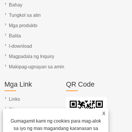
Bahay
Tungkol sa atin
Mga produkto
Balita
I-download
Magpadala ng Inquiry
Makipag-ugnayan sa amin
Mga Link
QR Code
Links
Sitemap
X
RSS
Gumagamit kami ng cookies para mag-alok
sa iyo ng mas magandang karanasan sa
XML