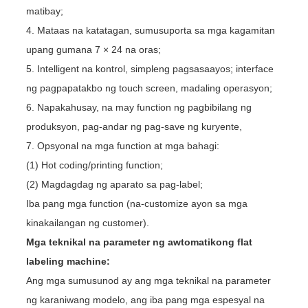
matibay;
4. Mataas na katatagan, sumusuporta sa mga kagamitan
upang gumana 7 × 24 na oras;
5. Intelligent na kontrol, simpleng pagsasaayos; interface
ng pagpapatakbo ng touch screen, madaling operasyon;
6. Napakahusay, na may function ng pagbibilang ng
produksyon, pag-andar ng pag-save ng kuryente,
7. Opsyonal na mga function at mga bahagi:
(1) Hot coding/printing function;
(2) Magdagdag ng aparato sa pag-label;
Iba pang mga function (na-customize ayon sa mga
kinakailangan ng customer).
Mga teknikal na parameter ng awtomatikong flat
labeling machine:
Ang mga sumusunod ay ang mga teknikal na parameter
ng karaniwang modelo, ang iba pang mga espesyal na