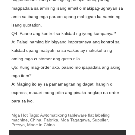
magpadala sa amin ng isang email o makipag-ugnayan sa
amin sa ibang mga paraan upang mabigyan ka namin ng
isang quotation.
Q4: Paano ang kontrol sa kalidad ng iyong kumpanya?
A: Palagi naming binibigyang importansya ang kontrol sa
kalidad upang matiyak na sa wakas ay makukuha ng
aming mga customer ang gusto nila.
Q5: Kung mag-order ako, paano mo ipapadala ang aking
mga item?
A: Maging ito ay sa pamamagitan ng dagat, hangin o
express, maaari mong piliin ang pinaka-angkop na order
para sa iyo.
Mga Hot Tags: Awtomatikong tableware flat labeling
machine, China, Pabrika, Mga Tagagawa, Supplier,
Presyo, Made in China