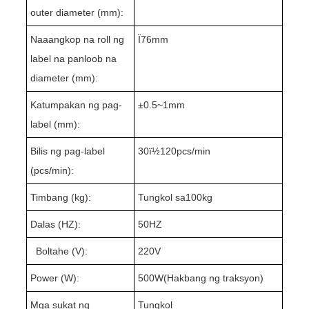
outer diameter (mm):
Naaangkop na roll ng
Ï76mm
label na panloob na
diameter (mm):
Katumpakan ng pag-
±
0.5~
1mm
label (mm):
Bilis ng pag-label
3
0ï½1
2
0pcs/min
(pcs/min):
Timbang (kg):
Tungkol sa1
0
0kg
Dalas (HZ):
50HZ
Boltahe (V):
220V
Power (W):
500W(
Hakbang ng traksyon
)
Mga sukat ng
Tungkol