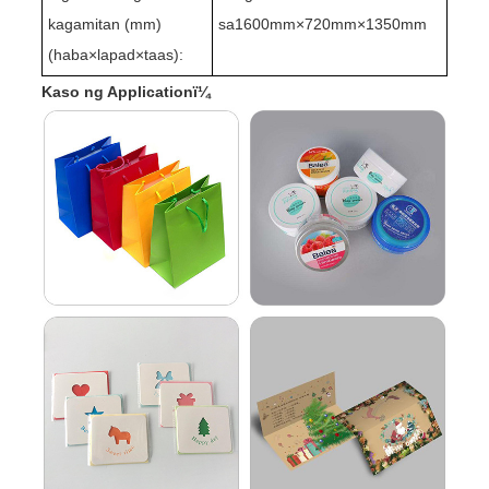
kagamitan (mm)
sa1
60
0mm×720mm×1350mm
(haba
×
lapad
×
taas):
Kaso ng Applicationï¼