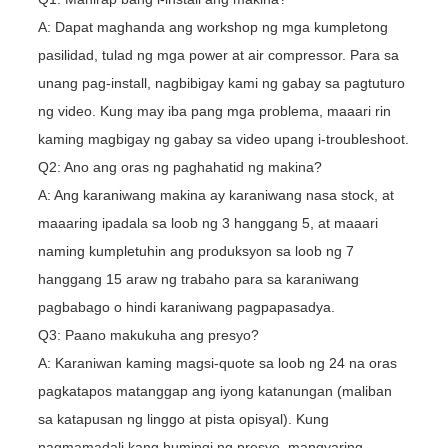
A: Dapat maghanda ang workshop ng mga kumpletong
pasilidad, tulad ng mga power at air compressor. Para sa
unang pag-install, nagbibigay kami ng gabay sa pagtuturo
ng video. Kung may iba pang mga problema, maaari rin
kaming magbigay ng gabay sa video upang i-troubleshoot.
Q2: Ano ang oras ng paghahatid ng makina?
A: Ang karaniwang makina ay karaniwang nasa stock, at
maaaring ipadala sa loob ng 3 hanggang 5, at maaari
naming kumpletuhin ang produksyon sa loob ng 7
hanggang 15 araw ng trabaho para sa karaniwang
pagbabago o hindi karaniwang pagpapasadya.
Q3: Paano makukuha ang presyo?
A: Karaniwan kaming magsi-quote sa loob ng 24 na oras
pagkatapos matanggap ang iyong katanungan (maliban
sa katapusan ng linggo at pista opisyal). Kung
nagmamadali kang humingi ng presyo, mangyaring