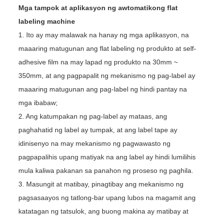
Mga tampok at aplikasyon ng awtomatikong flat
labeling machine
1. Ito ay may malawak na hanay ng mga aplikasyon, na
maaaring matugunan ang flat labeling ng produkto at self-
adhesive film na may lapad ng produkto na 30mm ~
350mm, at ang pagpapalit ng mekanismo ng pag-label ay
maaaring matugunan ang pag-label ng hindi pantay na
mga ibabaw;
2. Ang katumpakan ng pag-label ay mataas, ang
paghahatid ng label ay tumpak, at ang label tape ay
idinisenyo na may mekanismo ng pagwawasto ng
pagpapalihis upang matiyak na ang label ay hindi lumilihis
mula kaliwa pakanan sa panahon ng proseso ng paghila.
3. Masungit at matibay, pinagtibay ang mekanismo ng
pagsasaayos ng tatlong-bar upang lubos na magamit ang
katatagan ng tatsulok, ang buong makina ay matibay at