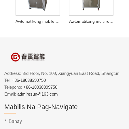
Awtomatikong mobile power plane labeling machine
Awtomatikong multi row label flat labeling machine
Address: 3rd Floor, No. 109, Xiangyuan East Road, Shangtun
Tel:
+86-18038399750
Telepono:
+86-18038399750
Email:
admiresun@163.com
Mabilis Na Pag-Navigate
Bahay