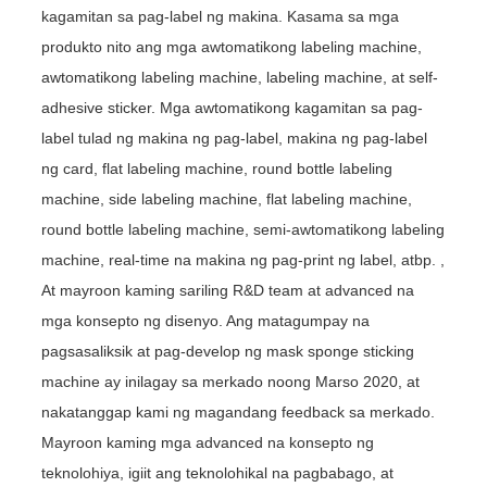
kagamitan sa pag-label ng makina. Kasama sa mga
produkto nito ang mga awtomatikong labeling machine,
awtomatikong labeling machine, labeling machine, at self-
adhesive sticker. Mga awtomatikong kagamitan sa pag-
label tulad ng makina ng pag-label, makina ng pag-label
ng card, flat labeling machine, round bottle labeling
machine, side labeling machine, flat labeling machine,
round bottle labeling machine, semi-awtomatikong labeling
machine, real-time na makina ng pag-print ng label, atbp. ,
At mayroon kaming sariling R&D team at advanced na
mga konsepto ng disenyo. Ang matagumpay na
pagsasaliksik at pag-develop ng mask sponge sticking
machine ay inilagay sa merkado noong Marso 2020, at
nakatanggap kami ng magandang feedback sa merkado.
Mayroon kaming mga advanced na konsepto ng
teknolohiya, igiit ang teknolohikal na pagbabago, at