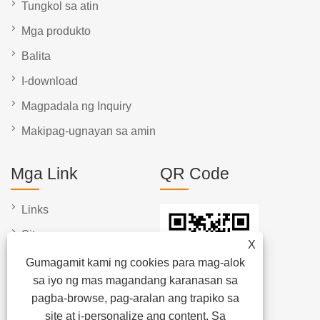
Tungkol sa atin
Mga produkto
Balita
I-download
Magpadala ng Inquiry
Makipag-ugnayan sa amin
Mga Link
QR Code
Links
Sitemap
X
RSS
Gumagamit kami ng cookies para mag-alok
sa iyo ng mas magandang karanasan sa
XML
pagba-browse, pag-aralan ang trapiko sa
Patakaran sa Privacy
site at i-personalize ang content. Sa