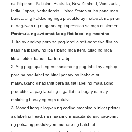
sa Pilipinas , Pakistan, Australia, New Zealand, Venezuela,
India, Japan, Netherlands, United States at iba pang mga
bansa, ang kalidad ng mga produkto ay malawak na pinuri
at nag-iwan ng magandang impression sa mga customer.
Panimula ng awtomatikong flat labeling machine
1. Ito ay angkop para sa pag-label o self-adhesive film sa
itaas na ibabaw ng iba't ibang mga item, tulad ng mga
libro, folder, kahon, karton, atbp.,
2. Ang pagpapalit ng mekanismo ng pag-label ay angkop
para sa pag-label sa hindi pantay na ibabaw, at
malawakang ginagamit para sa flat label ng malalaking
produkto, at pag-label ng mga flat na bagay na may
malaking hanay ng mga detalye.
3. Maaari itong nilagyan ng coding machine o inkjet printer
sa labeling head, na maaaring mapagtanto ang pag-print
ng petsa ng produksyon, numero ng batch at