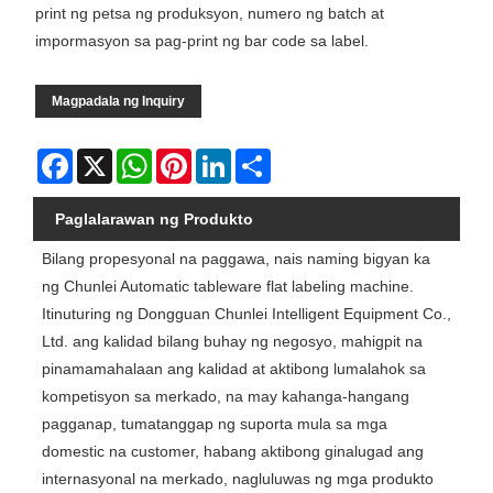
print ng petsa ng produksyon, numero ng batch at
impormasyon sa pag-print ng bar code sa label.
Magpadala ng Inquiry
Facebook
X
WhatsApp
Pinterest
LinkedIn
Share
Paglalarawan ng Produkto
Bilang propesyonal na paggawa, nais naming bigyan ka
ng Chunlei Automatic tableware flat labeling machine.
Itinuturing ng Dongguan Chunlei Intelligent Equipment Co.,
Ltd. ang kalidad bilang buhay ng negosyo, mahigpit na
pinamamahalaan ang kalidad at aktibong lumalahok sa
kompetisyon sa merkado, na may kahanga-hangang
pagganap, tumatanggap ng suporta mula sa mga
domestic na customer, habang aktibong ginalugad ang
internasyonal na merkado, nagluluwas ng mga produkto