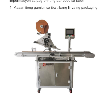
impormasyon sa pag-print ng bar code sa label.
4. Maaari itong gamitin sa iba't ibang linya ng packaging.