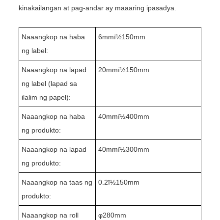
kinakailangan at pag-andar ay maaaring ipasadya.
Naaangkop na haba
6mmï½
1
50mm
ng label:
Naaangkop na lapad
20mmï½150mm
ng label (lapad sa
ilalim ng papel):
Naaangkop na haba
4
0mmï½400mm
ng produkto:
Naaangkop na lapad
4
0mmï½
30
0mm
ng produkto:
Naaangkop na taas ng
0
.2
ï½1
5
0mm
produkto:
Naaangkop na roll
φ
280
mm