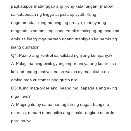
pagkatapos matanggap ang iyong katanungan (maliban
sa katapusan ng linggo at pista opisyal). Kung
nagmamadali kang humingi ng presyo, mangyaring
magpadala sa amin ng isang email o makipag-ugnayan sa
amin sa ibang mga paraan upang mabigyan ka namin ng
isang quotation.
Q4: Paano ang kontrol sa kalidad ng iyong kumpanya?
A: Palagi naming binibigyang importansya ang kontrol sa
kalidad upang matiyak na sa wakas ay makukuha ng
aming mga customer ang gusto nila.
Q5: Kung mag-order ako, paano mo ipapadala ang aking
mga item?
A: Maging ito ay sa pamamagitan ng dagat, hangin o
express, maaari mong piliin ang pinaka-angkop na order
para sa iyo.