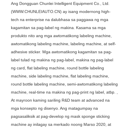
Ang Dongguan Chunlei Intelligent Equipment Co., Ltd.
(WWW.CHUNLEIAUTO.CN) ay isang modernong high-
tech na enterprise na dalubhasa sa paggawa ng mga
kagamitan sa pag-label ng makina. Kasama sa mga
produkto nito ang mga awtomatikong labeling machine,
awtomatikong labeling machine, labeling machine, at self-
adhesive sticker. Mga awtomatikong kagamitan sa pag-
label tulad ng makina ng pag-label, makina ng pag-label
ng card, flat labeling machine, round bottle labeling
machine, side labeling machine, flat labeling machine,
round bottle labeling machine, semi-awtomatikong labeling
machine, real-time na makina ng pag-print ng label, atbp. ,
At mayroon kaming sariling R&D team at advanced na
mga konsepto ng disenyo. Ang matagumpay na
pagsasaliksik at pag-develop ng mask sponge sticking
machine ay inilagay sa merkado noong Marso 2020, at