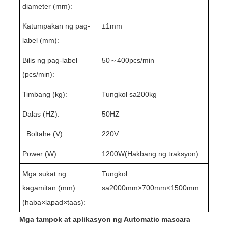
diameter (mm):
Katumpakan ng pag-
±1mm
label (mm):
Bilis ng pag-label
50
～
40
0pcs/min
(pcs/min):
Timbang (kg):
Tungkol sa
20
0kg
Dalas (HZ):
50HZ
Boltahe (V):
220V
Power (W):
1200
W(
Hakbang ng traksyon
)
Mga sukat ng
Tungkol
kagamitan (mm)
sa
2000
mm×
70
0mm×1
50
0mm
(haba
×
lapad
×
taas):
Mga tampok at aplikasyon ng Automatic mascara