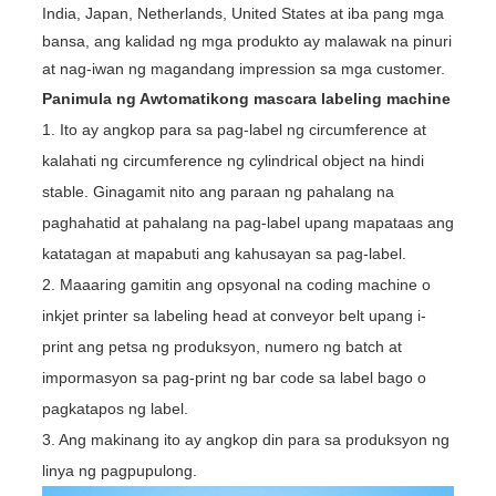
India, Japan, Netherlands, United States at iba pang mga
bansa, ang kalidad ng mga produkto ay malawak na pinuri
at nag-iwan ng magandang impression sa mga customer.
Panimula ng Awtomatikong mascara labeling machine
1. Ito ay angkop para sa pag-label ng circumference at
kalahati ng circumference ng cylindrical object na hindi
stable. Ginagamit nito ang paraan ng pahalang na
paghahatid at pahalang na pag-label upang mapataas ang
katatagan at mapabuti ang kahusayan sa pag-label.
2. Maaaring gamitin ang opsyonal na coding machine o
inkjet printer sa labeling head at conveyor belt upang i-
print ang petsa ng produksyon, numero ng batch at
impormasyon sa pag-print ng bar code sa label bago o
pagkatapos ng label.
3. Ang makinang ito ay angkop din para sa produksyon ng
linya ng pagpupulong.