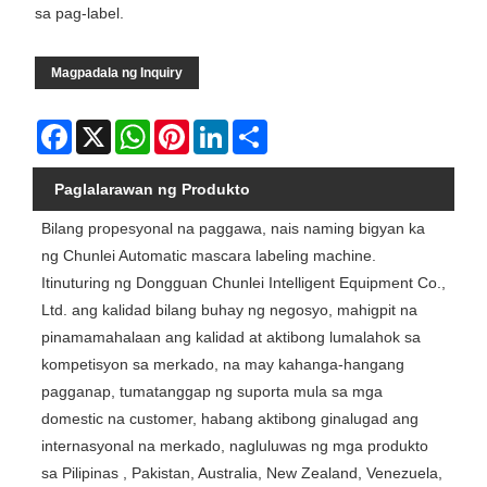
sa pag-label.
Magpadala ng Inquiry
Facebook
X
WhatsApp
Pinterest
LinkedIn
Share
Paglalarawan ng Produkto
Bilang propesyonal na paggawa, nais naming bigyan ka
ng Chunlei Automatic mascara labeling machine.
Itinuturing ng Dongguan Chunlei Intelligent Equipment Co.,
Ltd. ang kalidad bilang buhay ng negosyo, mahigpit na
pinamamahalaan ang kalidad at aktibong lumalahok sa
kompetisyon sa merkado, na may kahanga-hangang
pagganap, tumatanggap ng suporta mula sa mga
domestic na customer, habang aktibong ginalugad ang
internasyonal na merkado, nagluluwas ng mga produkto
sa Pilipinas , Pakistan, Australia, New Zealand, Venezuela,