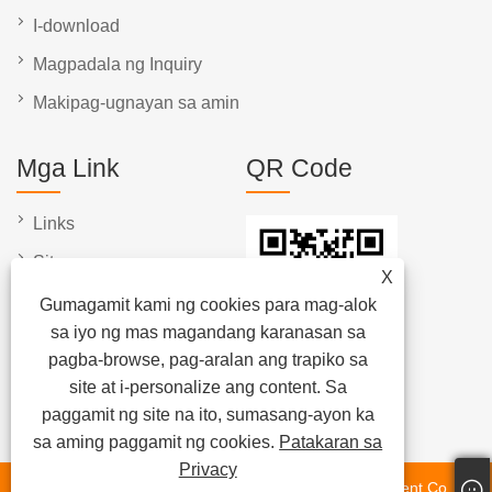
I-download
Magpadala ng Inquiry
Makipag-ugnayan sa amin
Mga Link
QR Code
Links
Sitemap
X
RSS
Gumagamit kami ng cookies para mag-alok
sa iyo ng mas magandang karanasan sa
XML
pagba-browse, pag-aralan ang trapiko sa
Patakaran sa Privacy
site at i-personalize ang content. Sa
paggamit ng site na ito, sumasang-ayon ka
sa aming paggamit ng cookies.
Patakaran sa
Privacy
Copyright © 2023 Dongguan Chunlei Intelligent Equipment Co.,