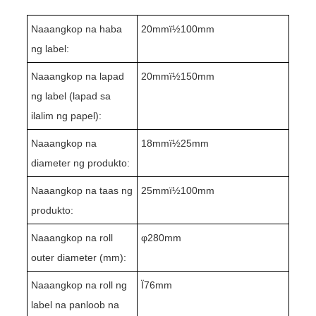
Naaangkop na haba
20
mmï½
100
mm
ng label:
Naaangkop na lapad
20mmï½1
5
0mm
ng label (lapad sa
ilalim ng papel):
Naaangkop na
18
mmï½
25
mm
diameter ng produkto:
Naaangkop na taas ng
25
mmï½
10
0mm
produkto:
Naaangkop na roll
φ
280
mm
outer diameter (mm):
Naaangkop na roll ng
Ï76mm
label na panloob na