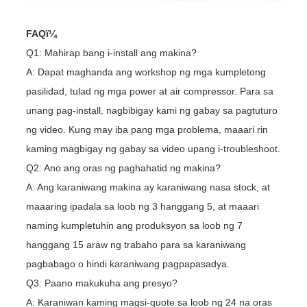
FAQï¼
Q1: Mahirap bang i-install ang makina?
A: Dapat maghanda ang workshop ng mga kumpletong
pasilidad, tulad ng mga power at air compressor. Para sa
unang pag-install, nagbibigay kami ng gabay sa pagtuturo
ng video. Kung may iba pang mga problema, maaari rin
kaming magbigay ng gabay sa video upang i-troubleshoot.
Q2: Ano ang oras ng paghahatid ng makina?
A: Ang karaniwang makina ay karaniwang nasa stock, at
maaaring ipadala sa loob ng 3 hanggang 5, at maaari
naming kumpletuhin ang produksyon sa loob ng 7
hanggang 15 araw ng trabaho para sa karaniwang
pagbabago o hindi karaniwang pagpapasadya.
Q3: Paano makukuha ang presyo?
A: Karaniwan kaming magsi-quote sa loob ng 24 na oras