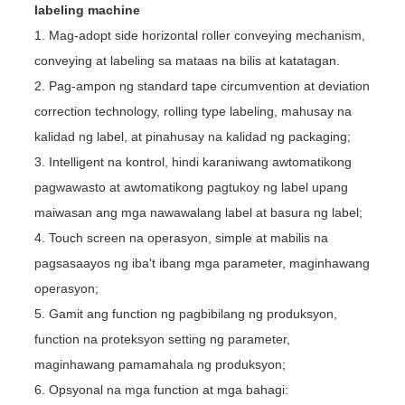
labeling machine
1. Mag-adopt side horizontal roller conveying mechanism,
conveying at labeling sa mataas na bilis at katatagan.
2. Pag-ampon ng standard tape circumvention at deviation
correction technology, rolling type labeling, mahusay na
kalidad ng label, at pinahusay na kalidad ng packaging;
3. Intelligent na kontrol, hindi karaniwang awtomatikong
pagwawasto at awtomatikong pagtukoy ng label upang
maiwasan ang mga nawawalang label at basura ng label;
4. Touch screen na operasyon, simple at mabilis na
pagsasaayos ng iba't ibang mga parameter, maginhawang
operasyon;
5. Gamit ang function ng pagbibilang ng produksyon,
function na proteksyon setting ng parameter,
maginhawang pamamahala ng produksyon;
6. Opsyonal na mga function at mga bahagi: